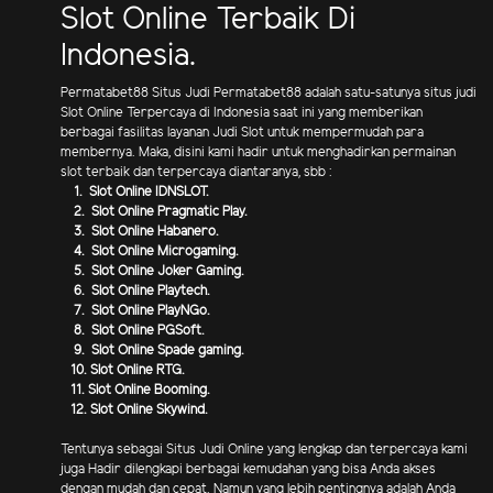
Slot Online Terbaik Di
Indonesia.
Permatabet88 Situs Judi Permatabet88 adalah satu-satunya situs judi
Slot Online Terpercaya di Indonesia saat ini yang memberikan
berbagai fasilitas layanan Judi Slot untuk mempermudah para
membernya. Maka, disini kami hadir untuk menghadirkan permainan
slot terbaik dan terpercaya diantaranya, sbb :
1. Slot Online IDNSLOT.
2. Slot Online Pragmatic Play.
3. Slot Online Habanero.
4. Slot Online Microgaming.
5. Slot Online Joker Gaming.
6. Slot Online Playtech.
7. Slot Online PlayNGo.
8. Slot Online PGSoft.
9. Slot Online Spade gaming.
10. Slot Online RTG.
11. Slot Online Booming.
12. Slot Online Skywind.
Tentunya sebagai Situs Judi Online yang lengkap dan terpercaya kami
juga Hadir dilengkapi berbagai kemudahan yang bisa Anda akses
dengan mudah dan cepat. Namun yang lebih pentingnya adalah Anda