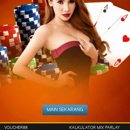
MAIN SEKARANG
VOUCHER88
KALKULATOR MIX PARLAY