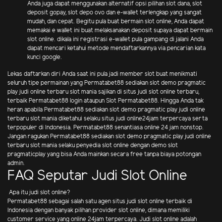
Anda juga dapat menggunakan alternatif opsi pilihan slot dana, slot
deposit gopay, slot depo ovo dan e-wallet terlengkap yang sangat
mudah, dan cepat. Begitu pula buat bermain slot online, Anda dapat
memakai e wallet ini buat melaksanakan deposit supaya dapat bermain
slot online. dikala ini registrasi e-wallet pula gampang di jalani Anda
dapat mencari ketahui metode mendaftarkannya via pencarian kata
kunci google.
Lekas daftarkan diri Anda saat ini pula jadi member slot buat menikmati
seluruh tipe permainan yang Permatabet88 sediakan slot demo pragmatic
play judi online terbaru slot mania sajikan di situs judi slot online terbaru,
terbaik Permatabet88 login ataupun Slot Permatabet88. Hingga Anda tak
heran apabila Permatabet88 sediakan slot demo pragmatic play judi online
terbaru slot mania diketahui selaku situs judi online24jam terpercaya serta
terpopuler di Indonesia. Permatabet88 senantiasa online 24 jam nonstop.
Jangan ragukan Permatabet88 sediakan slot demo pragmatic play judi online
terbaru slot mania selaku penyedia slot online dengan demo slot
pragmaticplay yang bisa Anda mainkan secara free tanpa biaya potongan
admin.
FAQ Seputar Judi Slot Online
Apa itu judi slot online?
Permatabet88 sebagai salah satu agen situs judi slot online terbaik di
Indonesia dengan banyak pilihan provider slot online, dimana memiliki
customer service yang online 24jam terpercaya. Judi slot online adalah