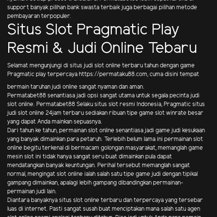
support banyak pilihan bank swasta terbaik juga berbagai pilihan metode
pembayaran terpopuler.
Situs Slot Pragmatic Play
Resmi & Judi Online Tebaru
Selamat mengunjungi di situs judi slot online terbaru tahun dengan game
Pragmatic play terpercaya
https://permataku88.com
, cuma disini tempat
bermain taruhan judi online sangat nyaman dan aman.
Permatabet88 senantiasa jadi opsi sangat utama untuk segala pecinta judi
slot online. Permatabet88 Selaku situs slot resmi Indonesia, Pragmatic situs
judi slot online 24jam terbaru sediakan ribuan tipe game slot winrate besar
yang dapat Anda mainkan sepuasnya.
Dari tahun ke tahun, permainan slot online senantiasa jadi game judi kesukaan
yang banyak dimainkan para petaruh. Terlebih belum lama ini permainan slot
online begitu terkenal di bermacam golongan masyarakat, memanglah game
mesin slot ini tidak hanya sangat seru buat dimainkan pula dapat
mendatangkan banyak keuntungan. Perihal tersebut memanglah sangat
normal, mengingat slot online ialah salah satu tipe game judi dengan tipikal
gampang dimainkan, apalagi lebih gampang dibandingkan permainan-
permainan judi lain.
Diantara banyaknya situs slot online terbaru dan terpercaya yang tersebar
luas di internet. Pasti sangat susah buat menciptakan mana salah satu agen