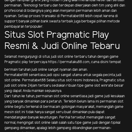
dengan tampilan grafik yang modern yang akan menambah keseruan sensasi
permainan. Teknologi terbaru dan terdepan dikerjakan oleh tim yang ahli dan
profesional di bidangnya yang akan menjamin permainan lebih aman dan
nyaman. Setiap proses transaksi di Permatabet88 lebih cepat karena di
support banyak pilihan bank swasta terbaik juga berbagai pilihan metode
pembayaran terpopuler.
Situs Slot Pragmatic Play
Resmi & Judi Online Tebaru
Selamat mengunjungi di situs judi slot online terbaru tahun dengan game
Pragmatic play terpercaya
https://permataku88.com
, cuma disini tempat
bermain taruhan judi online sangat nyaman dan aman.
Permatabet88 senantiasa jadi opsi sangat utama untuk segala pecinta judi
slot online. Permatabet88 Selaku situs slot resmi Indonesia, Pragmatic situs
judi slot online 24jam terbaru sediakan ribuan tipe game slot winrate besar
yang dapat Anda mainkan sepuasnya.
Dari tahun ke tahun, permainan slot online senantiasa jadi game judi kesukaan
yang banyak dimainkan para petaruh. Terlebih belum lama ini permainan slot
online begitu terkenal di bermacam golongan masyarakat, memanglah game
mesin slot ini tidak hanya sangat seru buat dimainkan pula dapat
mendatangkan banyak keuntungan. Perihal tersebut memanglah sangat
normal, mengingat slot online ialah salah satu tipe game judi dengan tipikal
gampang dimainkan, apalagi lebih gampang dibandingkan permainan-