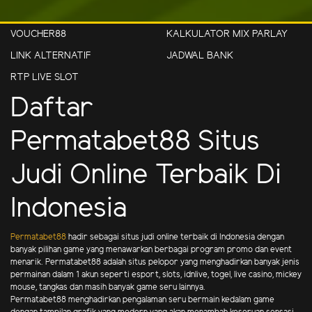
VOUCHER88
KALKULATOR MIX PARLAY
LINK ALTERNATIF
JADWAL BANK
RTP LIVE SLOT
Daftar
Permatabet88 Situs
Judi Online Terbaik Di
Indonesia
Permatabet88
hadir sebagai situs judi online terbaik di Indonesia dengan
banyak pilihan game yang menawarkan berbagai program promo dan event
menarik. Permatabet88 adalah situs pelopor yang menghadirkan banyak jenis
permainan dalam 1 akun seperti esport, slots, idnlive, togel, live casino, mickey
mouse, tangkas dan masih banyak game seru lainnya.
Permatabet88 menghadirkan pengalaman seru bermain kedalam game