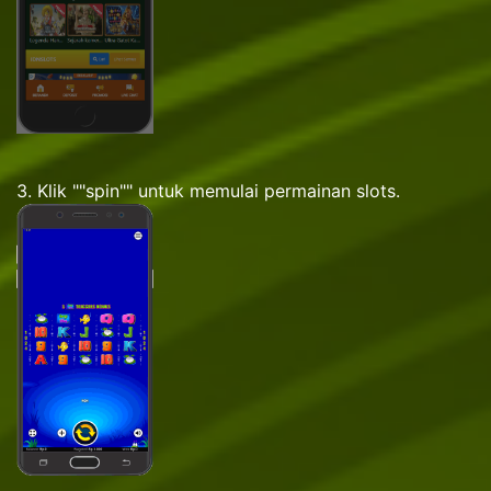
3. Klik ""spin"" untuk memulai permainan slots.