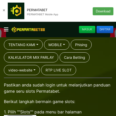
×
PERMATABET
Download
PERMATABET Mobile App
MASUK
DAFTAR
TENTANG KAMI
MOBILE
Phising
KALKULATOR MIX PARLAY
Cara Betting
video-website
RTP LIVE SLOT
Pastikan anda sudah login untuk melanjutkan panduan
game seru slots Permatabet.
Berikut langkah bermain game slots:
1. Pilih ""Slots"" pada menu bar halaman